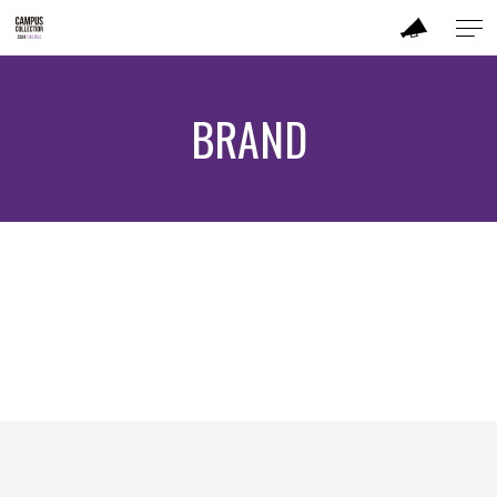
ABOUT
BRAND
MODEL
BRAND
SALON
PERFORMANCE
TIME TABLE
TICKET / ACCESS