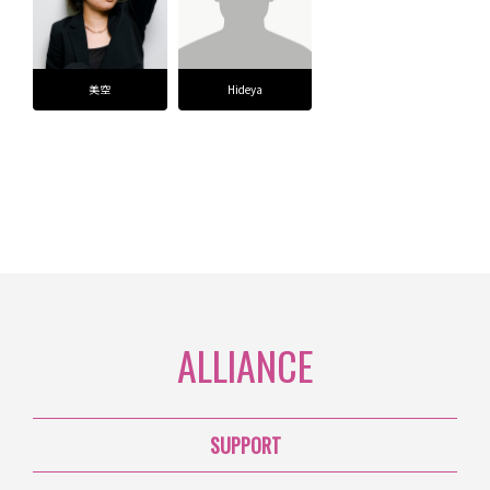
美空
Hideya
ALLIANCE
SUPPORT