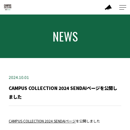
ABOUT
NEWS
MODEL
BRAND
PERFORMANCE
2024.10.01
CAMPUS COLLECTION 2024 SENDAIページを公開し
TIME TABLE
ました
TICKET / ACCESS
CAMPUS COLLECTION 2024 SENDAIページ
を公開しました
CONTACT